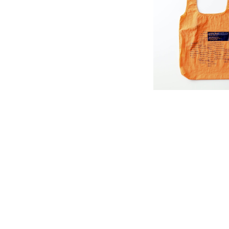
LOCAL BUS〝秋
リジナル ナイロンエ
¥2,500
レンジ）