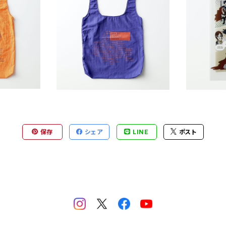
風に抱かれ〟オ
LOCAL BUS〝秋風に抱かれ〟オ
LOCAL 
コバッグ（オ
リジナル ナイロンエコバッグ（ブ
ォルダ Illu
¥2,500
ルー）
保存
シェア
LINE
ポスト