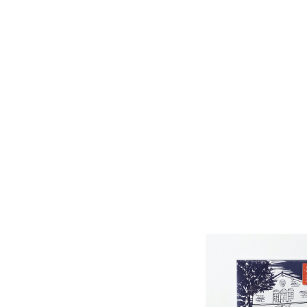
LOCAL BUS〝秋風
th Anniversary 