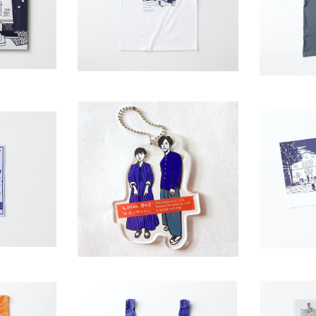
E CD Tシャツ
¥4,000
抱かれ〟LIV
LOCAL BUS〝秋風に抱かれ〟オ
LOCAL 
ナルタグ
リジナルキーホルダー
リジナル 
¥1,000