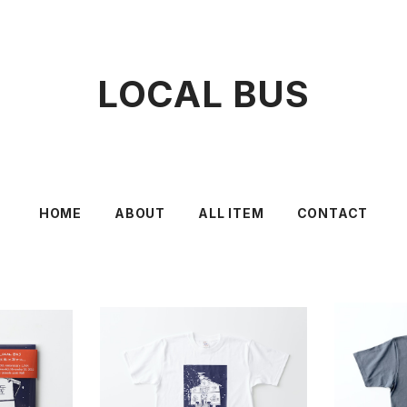
LOCAL BUS
HOME
ABOUT
ALL ITEM
CONTACT
SOLD OUT
に抱かれ〟20
LOCAL 
LIVE CD
LOCAL BUS〝秋風に抱かれ〟LIV