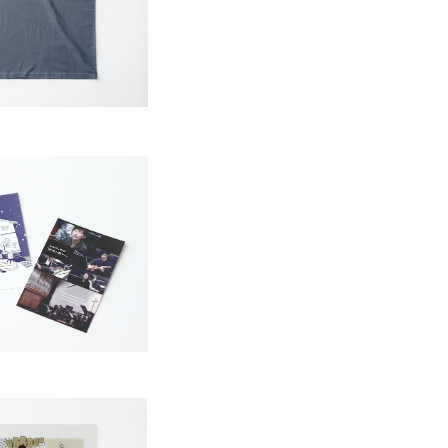
¥4,000
BUS〝秋風に抱かれ〟オ
ポストカード2枚セット
¥300